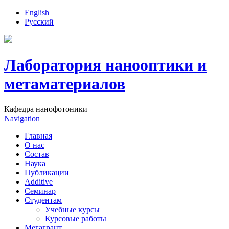
English
Русский
Лаборатория нанооптики и
метаматериалов
Кафедра нанофотоники
Navigation
Главная
О нас
Состав
Наука
Публикации
Additive
Семинар
Студентам
Учебные курсы
Курсовые работы
Мегагрант