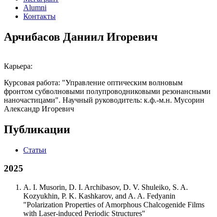
Alumni
Контакты
Арчибасов Даниил Игоревич
Карьера:
Курсовая работа: "
Управление оптическим волновым
фронтом субволновыми полупроводниковыми резонансными
наночастицами
". Научный руководитель:
к.ф.-м.н.
Мусорин
Александр Игоревич
Публикации
Статьи
2025
A. I. Musorin, D. I. Archibasov, D. V. Shuleiko, S. A.
Kozyukhin, P. K. Kashkarov, and A. A. Fedyanin
"Polarization Properties of Amorphous Chalcogenide Films
with Laser-induced Periodic Structures"