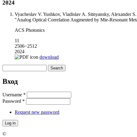
2024
Vyacheslav V. Yushkov, Vladislav A. Sitnyansky, Alexander S
"Analog Optical Correlation Augmented by Mie-Resonant Met
ACS Photonics
11
2506−2512
2024
download
Search
Search form
Вход
Username
*
Password
*
Request new password
©