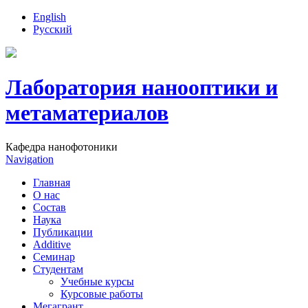
English
Русский
Лаборатория нанооптики и
метаматериалов
Кафедра нанофотоники
Navigation
Главная
О нас
Состав
Наука
Публикации
Additive
Семинар
Студентам
Учебные курсы
Курсовые работы
Мегагрант