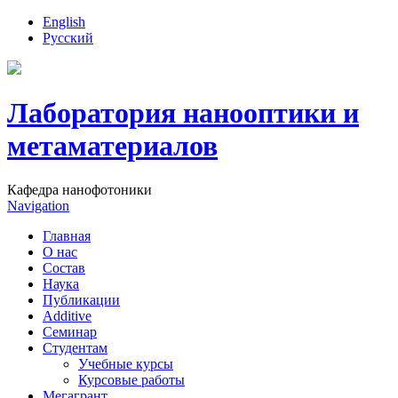
English
Русский
Лаборатория нанооптики и
метаматериалов
Кафедра нанофотоники
Navigation
Главная
О нас
Состав
Наука
Публикации
Additive
Семинар
Студентам
Учебные курсы
Курсовые работы
Мегагрант