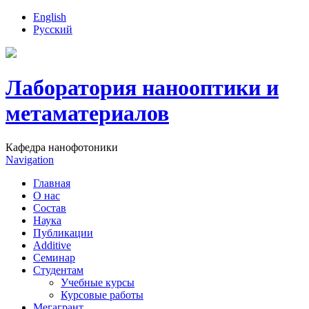
English
Русский
Лаборатория нанооптики и
метаматериалов
Кафедра нанофотоники
Navigation
Главная
О нас
Состав
Наука
Публикации
Additive
Семинар
Студентам
Учебные курсы
Курсовые работы
Мегагрант