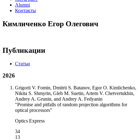
Alumni
Контакты
Кимличенко Егор Олегович
Публикации
Статьи
2026
Grigorii V. Fomin, Dmitrii S. Batanov, Egor O. Kimlichenko,
Nikita S. Shmyrin, Gleb M. Suetin, Artem V. Chetvertukhin,
Andrey A. Grunin, and Andrey A. Fedyanin
"Promise and pitfalls of random projection algorithms for
optical processors"
Optics Express
34
13