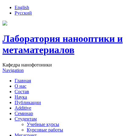
English
Русский
Лаборатория нанооптики и
метаматериалов
Кафедра нанофотоники
Navigation
Главная
О нас
Состав
Наука
Публикации
Additive
Семинар
Студентам
Учебные курсы
Курсовые работы
Мегагрант