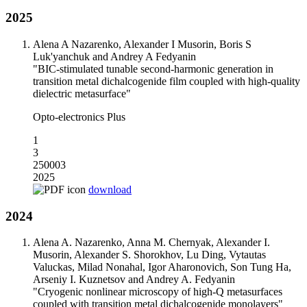
2025
Alena A Nazarenko, Alexander I Musorin, Boris S
Luk'yanchuk and Andrey A Fedyanin
"BIC-stimulated tunable second-harmonic generation in
transition metal dichalcogenide film coupled with high-quality
dielectric metasurface"
Opto-electronics Plus
1
3
250003
2025
download
2024
Alena A. Nazarenko, Anna M. Chernyak, Alexander I.
Musorin, Alexander S. Shorokhov, Lu Ding, Vytautas
Valuckas, Milad Nonahal, Igor Aharonovich, Son Tung Ha,
Arseniy I. Kuznetsov and Andrey A. Fedyanin
"Cryogenic nonlinear microscopy of high-Q metasurfaces
coupled with transition metal dichalcogenide monolayers"