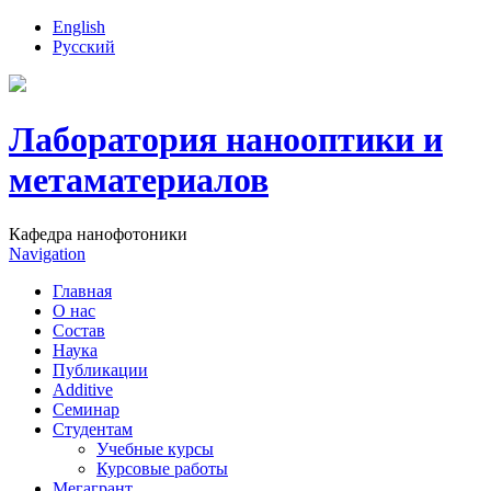
English
Русский
Лаборатория нанооптики и
метаматериалов
Кафедра нанофотоники
Navigation
Главная
О нас
Состав
Наука
Публикации
Additive
Семинар
Студентам
Учебные курсы
Курсовые работы
Мегагрант