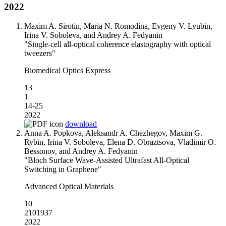
2022
Maxim A. Sirotin, Maria N. Romodina, Evgeny V. Lyubin,
Irina V. Soboleva, and Andrey A. Fedyanin
"Single-cell all-optical coherence elastography with optical
tweezers"
Biomedical Optics Express
13
1
14-25
2022
download
Anna A. Popkova, Aleksandr A. Chezhegov, Maxim G.
Rybin, Irina V. Soboleva, Elena D. Obraztsova, Vladimir O.
Bessonov, and Andrey A. Fedyanin
"Bloch Surface Wave-Assisted Ultrafast All-Optical
Switching in Graphene"
Advanced Optical Materials
10
2101937
2022