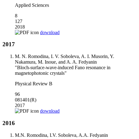
Applied Sciences
8
127
2018
download
2017
M. N. Romodina, I. V. Soboleva, A. I. Musorin, Y.
Nakamura, M. Inoue, and A. A. Fedyanin
"Bloch-surface-wave-induced Fano resonance in
magnetophotonic crystals"
Physical Review B
96
081401(R)
2017
download
2016
M.N. Romodina, I.V. Soboleva, A.A. Fedyanin