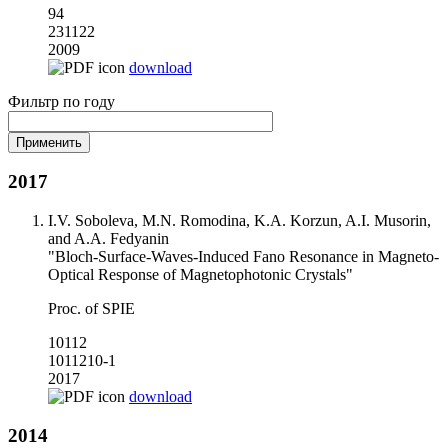
94
231122
2009
download
Фильтр по году
2017
I.V. Soboleva, M.N. Romodina, K.A. Korzun, A.I. Musorin,
and A.A. Fedyanin
"Bloch-Surface-Waves-Induced Fano Resonance in Magneto-
Optical Response of Magnetophotonic Crystals"
Proc. of SPIE
10112
1011210-1
2017
download
2014