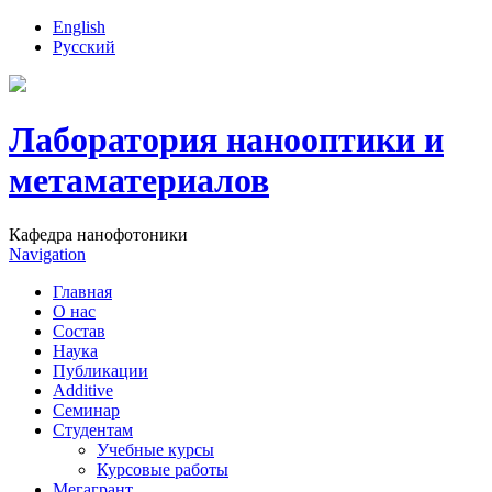
English
Русский
Лаборатория нанооптики и
метаматериалов
Кафедра нанофотоники
Navigation
Главная
О нас
Состав
Наука
Публикации
Additive
Семинар
Студентам
Учебные курсы
Курсовые работы
Мегагрант