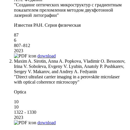
"Создание оптических микроструктур с градиентным
показателем преломления методом двухфотонной
лазерной литографии"
Известия РАН. Серия физическая
87
6
807–812
2023
download
Maxim A. Sirotin, Anna A. Popkova, Vladimir O. Bessonov,
Irina V. Soboleva, Evgeny V. Lyubin, Anatoly P. Pushkarev,
Sergey V. Makarov, and Andrey A. Fedyanin
"Direct ultrafast carrier imaging in a perovskite microlaser
with optical coherence microscopy"
Optica
10
10
1322 - 1330
2023
download