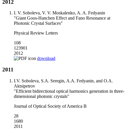
2012
I. V. Soboleva, V. V. Moskalenko, A. A. Fedyanin
"Giant Goos-Hanchen Effect and Fano Resonance at
Photonic Crystal Surfaces"
Physical Review Letters
108
123901
2012
download
2011
I.V. Soboleva, S.A. Seregin, A.A. Fedyanin, and O.A.
Aktsipetrov
"Efficient bidirectional optical harmonics generation in three-
dimensional photonic crystals"
Journal of Optical Society of America B
28
1680
2011