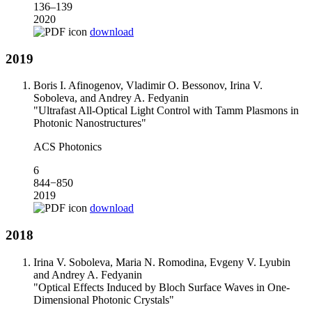
136–139
2020
download
2019
Boris I. Afinogenov, Vladimir O. Bessonov, Irina V.
Soboleva, and Andrey A. Fedyanin
"Ultrafast All-Optical Light Control with Tamm Plasmons in
Photonic Nanostructures"
ACS Photonics
6
844−850
2019
download
2018
Irina V. Soboleva, Maria N. Romodina, Evgeny V. Lyubin
and Andrey A. Fedyanin
"Optical Effects Induced by Bloch Surface Waves in One-
Dimensional Photonic Crystals"