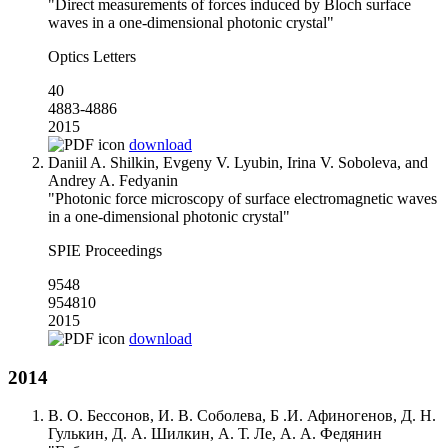
"Direct measurements of forces induced by Bloch surface
waves in a one-dimensional photonic crystal"
Optics Letters
40
4883-4886
2015
download
Daniil A. Shilkin, Evgeny V. Lyubin, Irina V. Soboleva, and
Andrey A. Fedyanin
"Photonic force microscopy of surface electromagnetic waves
in a one-dimensional photonic crystal"
SPIE Proceedings
9548
954810
2015
download
2014
В. О. Бессонов, И. В. Соболева, Б .И. Афиногенов, Д. Н.
Гулькин, Д. А. Шилкин, А. Т. Ле, А. А. Федянин