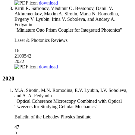
download
Kirill R. Safronov, Vladimir O. Bessonov, Daniil V.
Akhremenkov, Maxim A. Sirotin, Maria N. Romodina,
Evgeny V. Lyubin, Irina V. Soboleva, and Andrey A.
Fedyanin
"Miniature Otto Prism Coupler for Integrated Photonics"
Laser & Photonics Reviews
16
2100542
2022
download
2020
M.A. Sirotin, M.N. Romodina, E.V. Lyubin, I.V. Soboleva,
and A. A. Fedyanin
"Optical Coherence Microscopy Сombined with Optical
Tweezers for Studying Cellular Mechanics"
Bulletin of the Lebedev Physics Institute
47
5