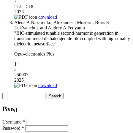
7
513 – 518
2023
download
Alena A Nazarenko, Alexander I Musorin, Boris S
Luk'yanchuk and Andrey A Fedyanin
"BIC-stimulated tunable second-harmonic generation in
transition metal dichalcogenide film coupled with high-quality
dielectric metasurface"
Opto-electronics Plus
1
3
250003
2025
download
Search
Search form
Вход
Username
*
Password
*