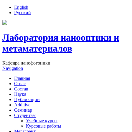
English
Русский
Лаборатория нанооптики и
метаматериалов
Кафедра нанофотоники
Navigation
Главная
О нас
Состав
Наука
Публикации
Additive
Семинар
Студентам
Учебные курсы
Курсовые работы
Мегагрант