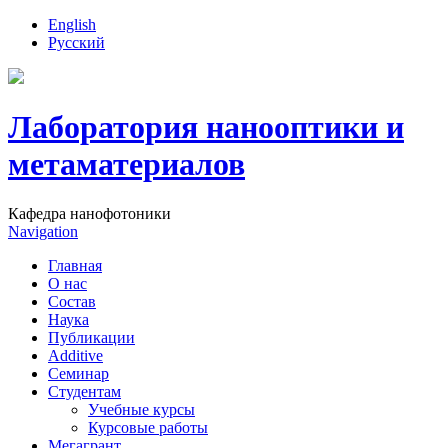
English
Русский
Лаборатория нанооптики и
метаматериалов
Кафедра нанофотоники
Navigation
Главная
О нас
Состав
Наука
Публикации
Additive
Семинар
Студентам
Учебные курсы
Курсовые работы
Мегагрант