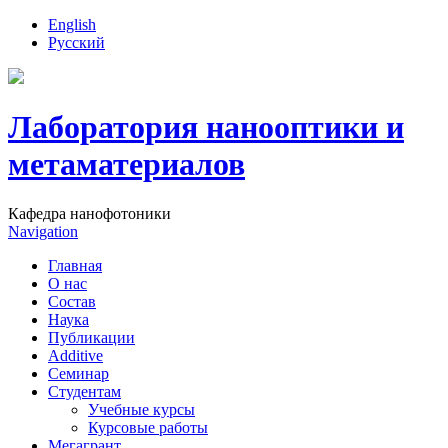
English
Русский
Лаборатория нанооптики и
метаматериалов
Кафедра нанофотоники
Navigation
Главная
О нас
Состав
Наука
Публикации
Additive
Семинар
Студентам
Учебные курсы
Курсовые работы
Мегагрант