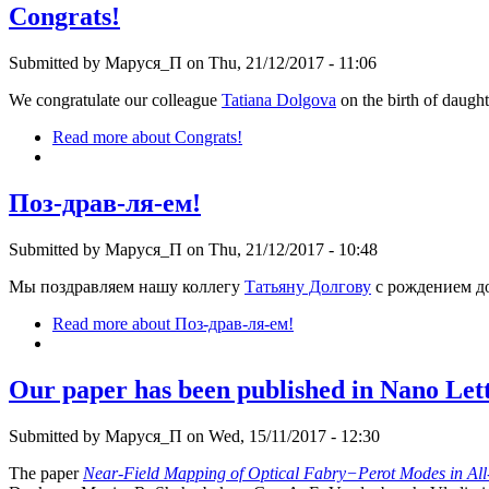
Congrats!
Submitted by
Маруся_П
on Thu, 21/12/2017 - 11:06
We congratulate our colleague
Tatiana Dolgova
on the birth of daugh
Read more
about Congrats!
Поз-драв-ля-ем!
Submitted by
Маруся_П
on Thu, 21/12/2017 - 10:48
Мы поздравляем нашу коллегу
Татьяну Долгову
с рождением д
Read more
about Поз-драв-ля-ем!
Our paper has been published in Nano Let
Submitted by
Маруся_П
on Wed, 15/11/2017 - 12:30
The paper
Near-Field Mapping of Optical Fabry−Perot Modes in All