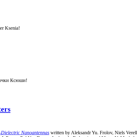
ter Ksenia!
очки Ксюши!
ters
-Dielectric Nanoantennas
written by Aleksandr Yu. Frolov, Niels Vere