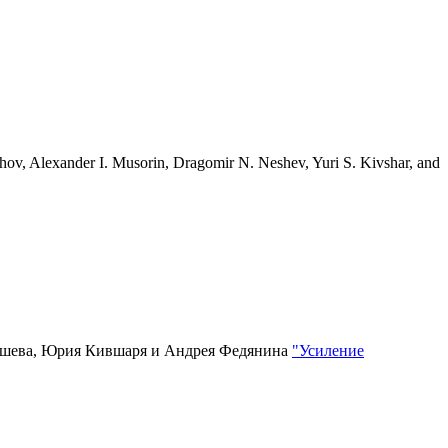
ov, Alexander I. Musorin, Dragomir N. Neshev, Yuri S. Kivshar, and
Нешева, Юрия Кившаря и Андрея Федянина
"Усиление