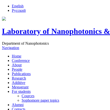
English
Русский
Laboratory of Nanophotonics &
Department of Nanophotonics
Navigation
Home
Conference
About
People
Publications
Research
Additive
Megagrant
For students
Cources
Sophomore paper topics
Alumni
Contacts