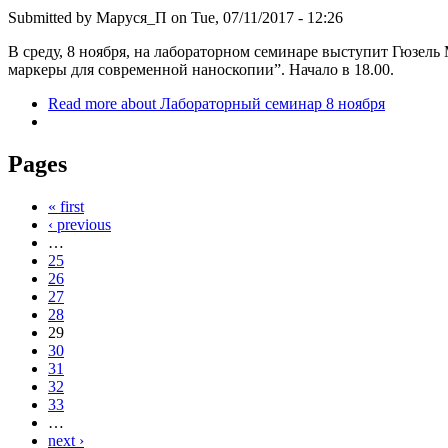
Submitted by
Маруся_П
on Tue, 07/11/2017 - 12:26
В среду, 8 ноября, на лабораторном семинаре выступит Гюзель
маркеры для современной наноскопии”. Начало в 18.00.
Read more
about Лабораторный семинар 8 ноября
Pages
« first
‹ previous
…
25
26
27
28
29
30
31
32
33
…
next ›