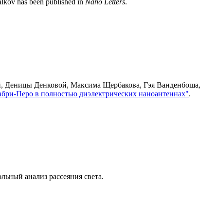
lkov has been published in
Nano Letters
.
й, Деницы Денковой, Максима Щербакова, Гэя Ванденбоша,
бри-Перо в полностью диэлектрических наноантеннах"
.
льный анализ рассеяния света.