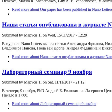
Denkova, Maxim R. Shcherbakov, Guy A. E. Vandenbosch, Vladimir I
Read more
about Our paper has been published in Nano Letter
Наша статья опубликована в журнале Na
Submitted by
Маруся_П
on Wed, 15/11/2017 - 12:29
В журнале Nano Letters вышла статья Александра Фролова, Н
Владимира Панова, Пола ван Дорпе, Андрея Федянина и Вик
Read more
about Наша статья опубликована в журнале Nano
Лабораторный семинар 9 ноября
Submitted by
Маруся_П
on Sat, 11/11/2017 - 21:12
В четверг, 9 ноября, PhD Андрей Б. Евлюхин из Лазерного Цен
Начало в 17:00.
Read more
about Лабораторный семинар 9 ноября