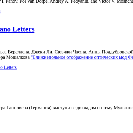
. Panov, Pol Van Dorpe, Andrey A. Fedyanin, and Victor V. Moshcha
s
no Letters
ильса Вереллена, Джеки Ли, Сюэчжи Чжэна, Анны Поддубровско
тора Мощалкова
"Ближнепольное отображение оптических мод Фа
 Letters
тра Ганновера (Германия) выступит с докладом на тему Мультипо