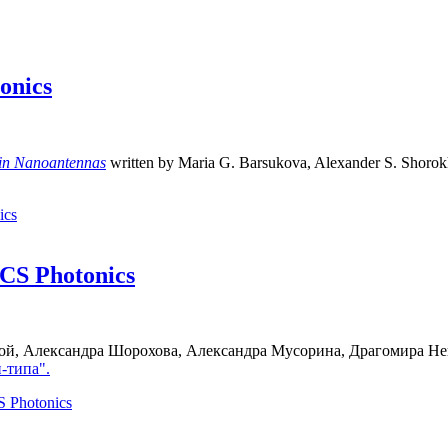
onics
in Nanoantennas
written by Maria G. Barsukova, Alexander S. Shorokh
ics
CS Photonics
овой, Александра Шорохова, Александра Мусорина, Драгомира 
-типа".
 Photonics