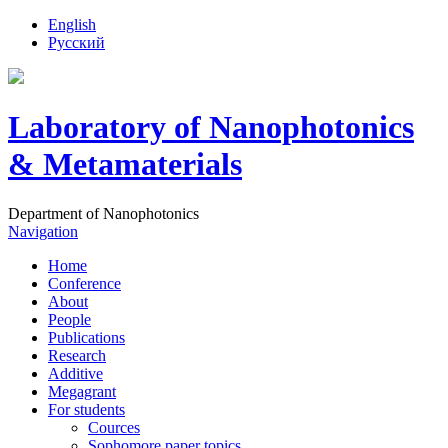
English
Русский
Laboratory of Nanophotonics
& Metamaterials
Department of Nanophotonics
Navigation
Home
Conference
About
People
Publications
Research
Additive
Megagrant
For students
Cources
Sophomore paper topics