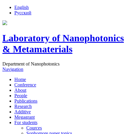
English
Русский
Laboratory of Nanophotonics
& Metamaterials
Department of Nanophotonics
Navigation
Home
Conference
About
People
Publications
Research
Additive
Megagrant
For students
Cources
Sophomore paper topics