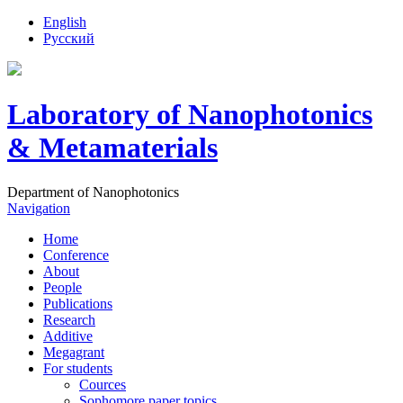
English
Русский
Laboratory of Nanophotonics
& Metamaterials
Department of Nanophotonics
Navigation
Home
Conference
About
People
Publications
Research
Additive
Megagrant
For students
Cources
Sophomore paper topics