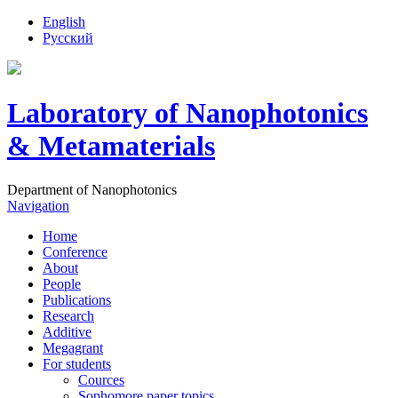
English
Русский
Laboratory of Nanophotonics
& Metamaterials
Department of Nanophotonics
Navigation
Home
Conference
About
People
Publications
Research
Additive
Megagrant
For students
Cources
Sophomore paper topics